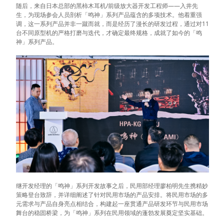
随后，来自日本总部的黑柿木耳机/前级放大器开发工程师——入井先
生，为现场参会人员剖析「鸣神」系列产品蕴含的多项技术。他着重强
调，这一系列产品并非一蹴而就，而是经历了漫长的研发过程，通过对11
台不同原型机的严格打磨与迭代，才确定最终规格，成就了如今的「鸣
神」系列产品。
继开发经理的「鸣神」系列开发故事之后，民用部经理廖柏明先生携精妙
策略登台致辞，并详细阐述了针对民用市场的产品安排。将民用市场的多
元需求与产品自身亮点相结合，构建起一座贯通产品研发环节与民用市场
舞台的稳固桥梁，为「鸣神」系列在民用领域的蓬勃发展奠定坚实基础。