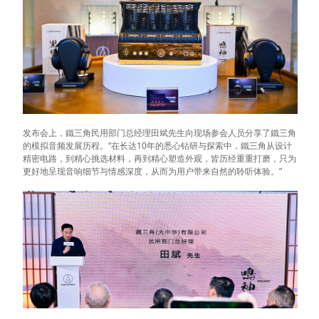
发布会上，鐵三角民用部门总经理田斌先生向现场参会人员分享了鐵三角
的模拟音频发展历程。“在长达10年的悉心钻研与探索中，鐵三角从设计
精密电路，到精心挑选材料，再到精心塑造外观，皆历经重重打磨，只为
更好地呈现音响细节与情感深度，从而为用户带来自然的聆听体验。”