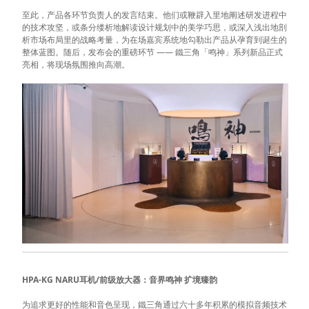
至此，产品各环节负责人的发言结束。他们或鞭辟入里地阐述研发进程中
的技术攻坚，或条分缕析地解读设计规划中的美学巧思，或深入浅出地剖
析市场布局里的战略考量，为在场嘉宾系统地勾勒出产品从孕育到诞生的
整体蓝图。随后，发布会的重磅环节 —— 鐵三角「鸣神」系列新品正式
亮相，将现场氛围推向高潮。
HPA-KG NARU耳机/前级放大器：音界鸣神 扩境臻韵
为追求更好的性能和音色呈现，鐵三角通过六十多年积累的模拟音频技术