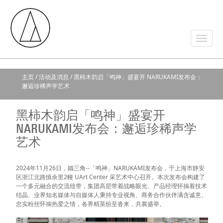
主页
/
活动及消息
/ 黑柿木韵启「鸣神」盛宴开 NARUKAMI发布会：
邂逅珍稀声学艺术
黑柿木韵启「鸣神」盛宴开
NARUKAMI发布会：邂逅珍稀声学
艺术
2024年11月26日，鐵三角--「鸣神」NARUKAMI发布会，于上海市静安
区浙江北路慎余里2幢 UArt Center 采艺术中心召开。本次发布会构建了
一个多元融合的交流纽带，集团高层带着战略眼光、产品经理怀揣着技术
结晶、业界知名媒体与自媒体人秉持专业视角、商务合作伙伴满含诚意、
忠实粉丝怀揣热爱之情，各界精英纷至沓来，共襄盛举。