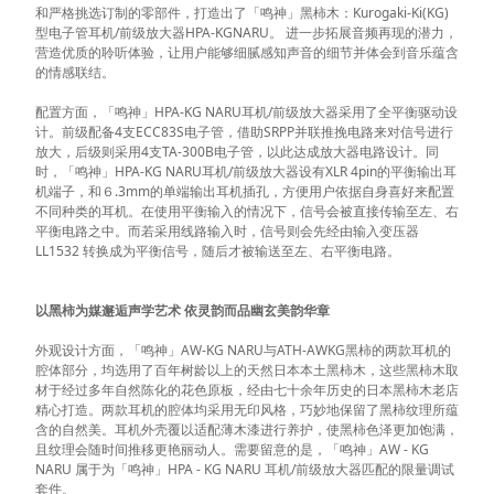
和严格挑选订制的零部件，打造出了「鸣神」黑柿木：Kurogaki-Ki(KG)
型电子管耳机/前级放大器HPA-KGNARU。 进一步拓展音频再现的潜力，
营造优质的聆听体验，让用户能够细腻感知声音的细节并体会到音乐蕴含
的情感联结。
配置方面，「鸣神」HPA-KG NARU耳机/前级放大器采用了全平衡驱动设
计。前级配备4支ECC83S电子管，借助SRPP并联推挽电路来对信号进行
放大，后级则采用4支TA-300B电子管，以此达成放大器电路设计。同
时，「鸣神」HPA-KG NARU耳机/前级放大器设有XLR 4pin的平衡输出耳
机端子，和６.3mm的单端输出耳机插孔，方便用户依据自身喜好来配置
不同种类的耳机。在使用平衡输入的情况下，信号会被直接传输至左、右
平衡电路之中。而若采用线路输入时，信号则会先经由输入变压器
LL1532 转换成为平衡信号，随后才被输送至左、右平衡电路。
以黑柿为媒邂逅声学艺术 依灵韵而品幽玄美韵华章
外观设计方面，「鸣神」AW-KG NARU与ATH-AWKG黑柿的两款耳机的
腔体部分，均选用了百年树龄以上的天然日本本土黑柿木，这些黑柿木取
材于经过多年自然陈化的花色原板，经由七十余年历史的日本黑柿木老店
精心打造。两款耳机的腔体均采用无印风格，巧妙地保留了黑柿纹理所蕴
含的自然美。耳机外壳覆以适配薄木漆进行养护，使黑柿色泽更加饱满，
且纹理会随时间推移更艳丽动人。需要留意的是，「鸣神」AW - KG
NARU 属于为「鸣神」HPA - KG NARU 耳机/前级放大器匹配的限量调试
套件。