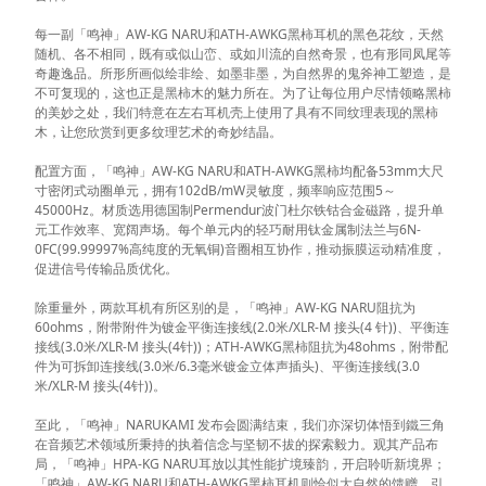
每一副「鸣神」AW-KG NARU和ATH-AWKG黑柿耳机的黑色花纹，天然
随机、各不相同，既有或似山峦、或如川流的自然奇景，也有形同凤尾等
奇趣逸品。所形所画似绘非绘、如墨非墨，为自然界的鬼斧神工塑造，是
不可复现的，这也正是黑柿木的魅力所在。为了让每位用户尽情领略黑柿
的美妙之处，我们特意在左右耳机壳上使用了具有不同纹理表现的黑柿
木，让您欣赏到更多纹理艺术的奇妙结晶。
配置方面，「鸣神」AW-KG NARU和ATH-AWKG黑柿均配备53mm大尺
寸密闭式动圈单元，拥有102dB/mW灵敏度，频率响应范围5～
45000Hz。材质选用德国制Permendur波门杜尔铁钴合金磁路，提升单
元工作效率、宽阔声场。每个单元内的轻巧耐用钛金属制法兰与6N-
0FC(99.99997%高纯度的无氧铜)音圈相互协作，推动振膜运动精准度，
促进信号传输品质优化。
除重量外，两款耳机有所区别的是，「鸣神」AW-KG NARU阻抗为
60ohms，附带附件为镀金平衡连接线(2.0米/XLR-M 接头(4 针))、平衡连
接线(3.0米/XLR-M 接头(4针))；ATH-AWKG黑柿阻抗为48ohms，附带配
件为可拆卸连接线(3.0米/6.3毫米镀金立体声插头)、平衡连接线(3.0
米/XLR-M 接头(4针))。
至此，「鸣神」NARUKAMI 发布会圆满结束，我们亦深切体悟到鐵三角
在音频艺术领域所秉持的执着信念与坚韧不拔的探索毅力。观其产品布
局，「鸣神」HPA-KG NARU耳放以其性能扩境臻韵，开启聆听新境界；
「鸣神」AW-KG NARU和ATH-AWKG黑柿耳机则恰似大自然的馈赠，引