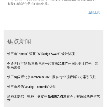
领我们邂逅声学艺术的幽秘胜境。
返回上頁
焦点新闻
铁三角“Hotaru” 荣获 “A' Design Award” 设计奖项
创造无限可能 铁三角与您一起直击2025广州国际专业灯光、音
响展览会
铁三角闪耀北京 infoComm 2025 展会 专业视听解决方案引关注
铁三角发佈“analog ~ naturally”计划
黑柿木韵启「鸣神」盛宴开 NARUKAMI发布会：邂逅珍稀声学艺
术