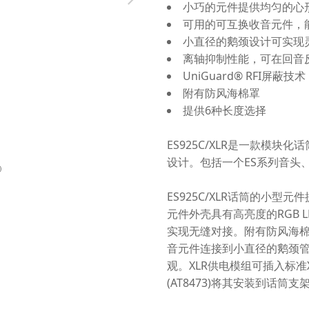
小巧的元件提供均匀的心形
可用的可互换收音元件，能
小直径的鹅颈设计可实现
离轴抑制性能，可在回音
UniGuard® RFI屏蔽
附有防风海棉罩
提供6种长度选择
ES925C/XLR是一款模
设计。包括一个ES系列音头
ES925C/XLR话筒的小型
元件外壳具有高亮度的RGB LE
实现无缝对接。附有防风海
音元件连接到小直径的鹅颈
观。XLR供电模组可插入标准
(AT8473)将其安装到话筒