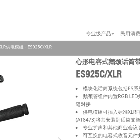
专业级产品
民用消
供电模组 - ES925C/XLR
心形电容式鹅颈话筒带
ES925C/XLR
模块化话筒系统包括ES
鹅颈管组件内置RGB LED
缝对接
供电模组可插入标准XLR
(AT8473)将其安装到话筒支
专业扩声和其他商业会议
可互换的电容式收音元件