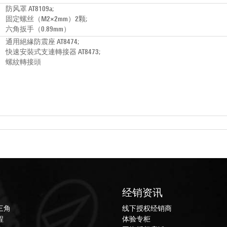
防风罩 AT8109a;
固定螺丝（M2×2mm）2颗;
六角扳手（0.89mm）
通用絕緣防震座 AT8474;
快速安裝式支連轉接器 AT8473;
螺紋轉接頭
经销资讯
三角
线下授权经销商
程
体验专柜