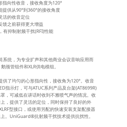
指向性收音，接收角度为120°
提供从90°到360°的接收角度
灵活的收音定位
反馈之前获得更大增益
技术，有抑制射频干扰(RFI)性能
块化话筒系统，为专业扩声和其他商业会议音响应用而
、鹅颈管组件和XLR供电模组。
元件提供了均匀的心形指向性，接收角为120°。收音
D指示灯，可与ATUC系列产品及台架(AT8699R)
棉罩，可减低在讲话时收到不雅喷气声的情况。收
管上，提供了灵活的定位，同时保持了良好的外
XLRF型接口，或使用另配的快速安装支架配接器
支架上。UniGuard®抗射频干扰技术提供抗扰性。