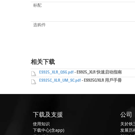
标配
选购件
相关下载
ES925_XLR_QSG.pdf
- ES925_XLR 快速启动指南
ES925C_XLR_UM_SC.pdf
- ES925C/XLR 用戶手冊
下载及支援
公司
使用知识
关於铁
下载中心(含app)
发展历