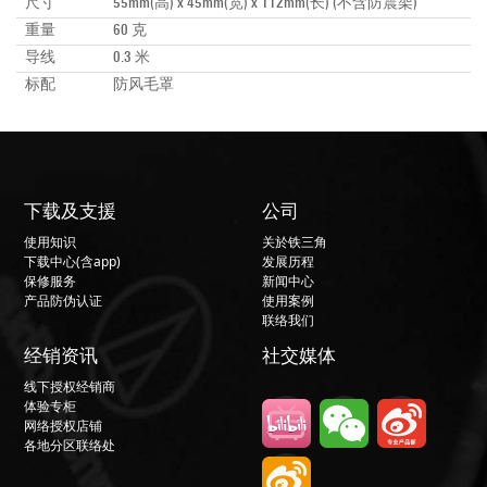
尺寸
55mm(高) x 45mm(宽) x 112mm(长) (不含防震架)
重量
60 克
导线
0.3 米
标配
防风毛罩
下载及支援
公司
使用知识
关於铁三角
下载中心(含app)
发展历程
保修服务
新闻中心
产品防伪认证
使用案例
联络我们
经销资讯
社交媒体
线下授权经销商
体验专柜
网络授权店铺
各地分区联络处