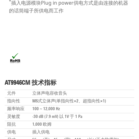
*
插入电源模块Plug in power供电方式是由连接的机器
的话筒端子所供电而工作
AT9946CM 技术指标
元件
立体声电容收音头
指向性
MS式立体声(单指向性×2、超指向性×1)
频率响应
100 ~ 12,000 Hz
灵敏度
-30 dB (7.9 mV) 以 1V 于 1 Pa
阻抗
1,000 欧姆
供电
插入供电