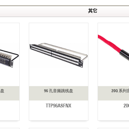
其它
线盘
96 孔音频跳线盘
20Q 系
TTP96ASFNX
20