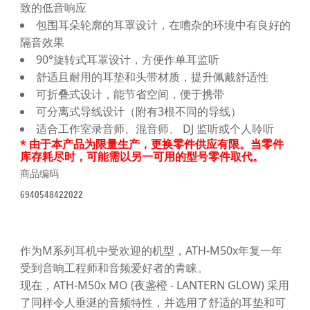
致的低音响应
包围耳朵轮廓的耳罩设计，在嘈杂的环境中有良好的
隔音效果
90°旋转式耳罩设计，方便作单耳监听
舒适且耐用的耳垫和头带材质，提升佩戴舒适性
可折叠式设计，能节省空间，便于携带
可分离式导线设计（附有3根不同的导线）
适合工作室录音师、混音师、 DJ 监听或个人聆听
* 由于本产品为限量生产，更换零件供应有限。当零件
库存耗尽时，可能需以另一可用的型号零件取代。
商品编码
6940548422022
作为M系列耳机中受欢迎的机型，ATH-M50x年复一年
受到音响工程师和音频爱好者的青睐。
现在，ATH-M50x MO (夜盏橙 - LANTERN GLOW) 采用
了同样令人垂涎的音频特性，并选用了舒适的耳垫和可