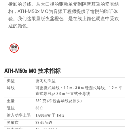
拆卸的导线。从大口径的驱动单元到隔音耳罩的坚实结
构，ATH-M50x MO为音频工程师提供了愉悦的聆听体
验。我们这限量版夜盏橙色，是在线上颜色调查中受欢
迎的颜色。
ATH-M50x MO 技术指标
类型
密闭动圈型
导线
可更换式导线：1.2 m - 3.0 m 绕圈式导线、1.2 m 平
直式导线及 3.0 m 平直式长导线
重量
285 克 (不包含导线及插头)
阻抗
38 Ω
输入功率上限
1,600mW 于 1kHz
灵敏度
99 dB/mW