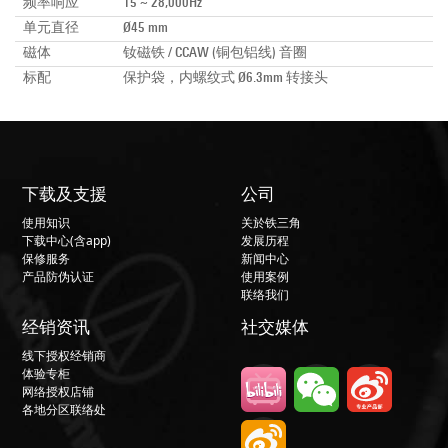
频率响应
15 ~ 28,000Hz
单元直径
Ø45 mm
磁体
钕磁铁 / CCAW (铜包铝线) 音圈
标配
保护袋，内螺纹式 Ø6.3mm 转接头
下载及支援
公司
使用知识
关於铁三角
下载中心(含app)
发展历程
保修服务
新闻中心
产品防伪认证
使用案例
联络我们
经销资讯
社交媒体
线下授权经销商
体验专柜
网络授权店铺
各地分区联络处